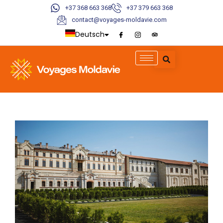
+37 368 663 368
+37 379 663 368
contact@voyages-moldavie.com
Deutsch
English
Italiano
Français