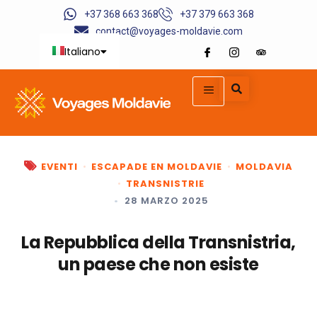
+37 368 663 368
+37 379 663 368
contact@voyages-moldavie.com
Italiano
English
Deutsch
Français
EVENTI
ESCAPADE EN MOLDAVIE
MOLDAVIA
TRANSNISTRIE
•
28 MARZO 2025
La Repubblica della Transnistria,
un paese che non esiste