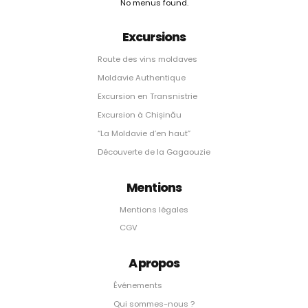
No menus found.
Excursions
Route des vins moldaves
Moldavie Authentique
Excursion en Transnistrie
Excursion à Chișinău
“La Moldavie d’en haut”
Découverte de la Gagaouzie
Mentions
Mentions légales
CGV
A propos
Événements
Qui sommes-nous ?