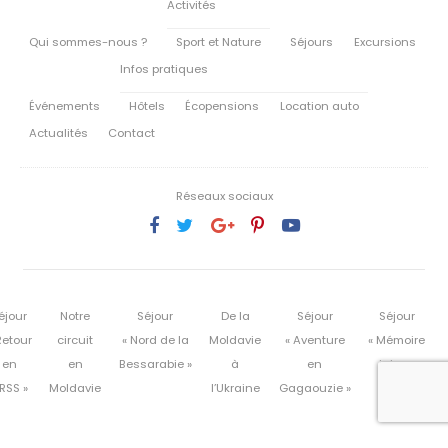
Activités
Qui sommes-nous ?
Sport et Nature
Séjours
Excursions
Infos pratiques
Événements
Hôtels
Écopensions
Location auto
Actualités
Contact
Réseaux sociaux
éjour
Notre
Séjour
De la
Séjour
Séjour
Retour
circuit
« Nord de la
Moldavie
« Aventure
« Mémoire
en
en
Bessarabie »
à
en
juive »
RSS »
Moldavie
l’Ukraine
Gagaouzie »