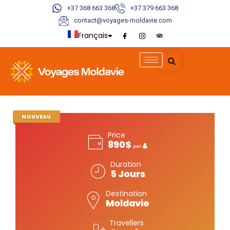
+37 368 663 368
+37 379 663 368
contact@voyages-moldavie.com
Français
English
Deutsch
Italiano
NOUVEAU
Price
890$
per
Duration
5 Jours
Destination
Moldavie
Travellers