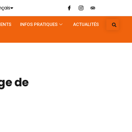
nçais
lish
ENTS
INFOS PRATIQUES
ACTUALITÉS
utsch
liano
rge de