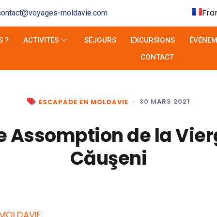
Fra
contact@voyages-moldavie.com
Eng
 ?
ACTIVITÉS
SÉJOURS
EXCURSIONS
ÉVÉNEM
De
CONTACT
Ita
•
30 MARS 2021
ESCAPADE EN MOLDAVIE
e Assomption de la Vie
Căuşeni
 MOLDAVIE