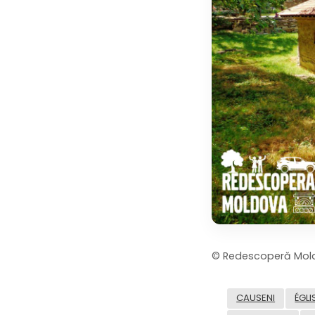
© Redescoperă Mol
CAUSENI
ÉGLI