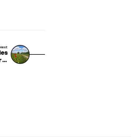
Next
les
 la
 de
mie