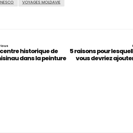
UNESCO
VOYAGES MOLDAVIE
vious
 centre historique de
5 raisons pour lesquel
isinau dans la peinture
vous devriez ajouter
Moldavie à votre liste
voyage post-pandé