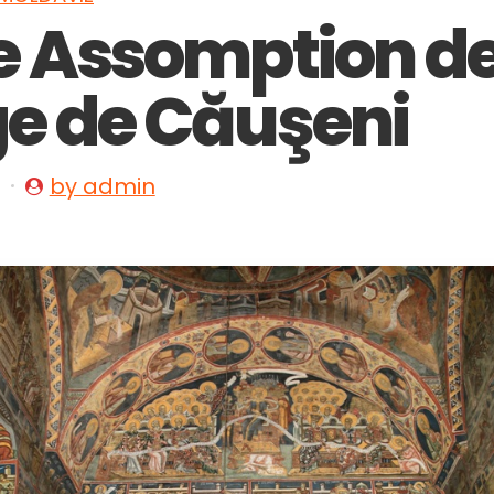
e Assomption de
ge de Căuşeni
by admin