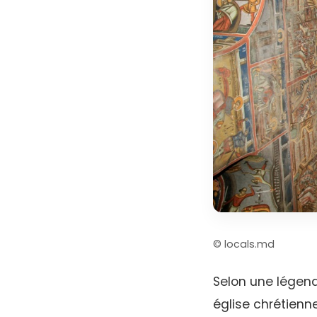
© locals.md
Selon une légend
église chrétienn