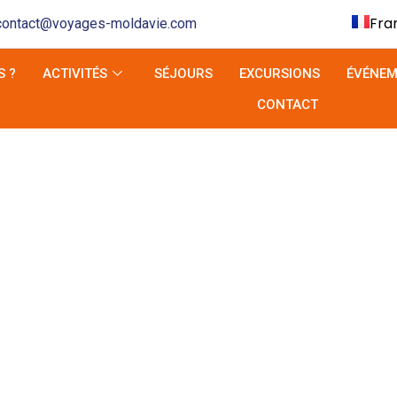
Fra
contact@voyages-moldavie.com
Eng
 ?
ACTIVITÉS
SÉJOURS
EXCURSIONS
ÉVÉNEM
De
CONTACT
Ita